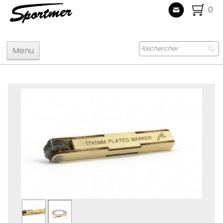
0
Menu
Accueil
Maquettes
Accastillage accessoires
Bois
Peinture
Radiocommande
Jouets
Puzzle