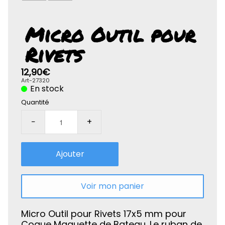
Rolife-3D
Micro Outil pour
Rivets
12,90€
Art-27320
En stock
Quantité
−
+
Ajouter
Voir mon panier
Micro Outil pour Rivets 17x5 mm pour
Coque Maquette de Bateau. Le ruban de