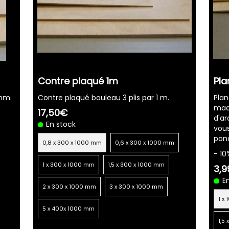
Contre plaqué 1m
Pl
 mm.
Contre plaqué bouleau 3 plis par 1 m.
Plan
maqu
17,50€
d'ar
En stock
vous
pon
0,8 x 300 x 1000 mm
0,6 x 300 x 1000 mm
- 10
1 x 300 x 1000 mm
1,5 x 300 x 1000 mm
3,
E
2 x 300 x 1000 mm
3 x 300 x 1000 mm
1 x
5 x 400x 1000 mm
1,5