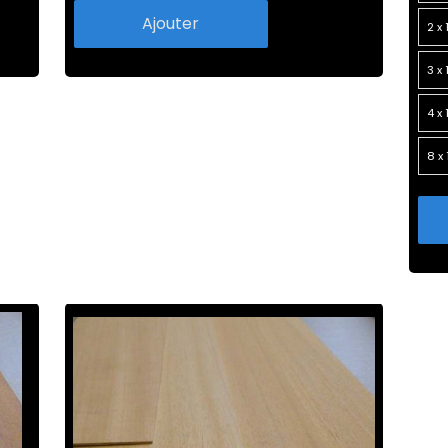
Ajouter
2 x
3 x
4 x
8 x