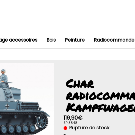
lage accessoires
Bois
Peinture
Radiocommande
Char
radiocomma
Kampfwage
119,90€
SP 3848
Rupture de stock