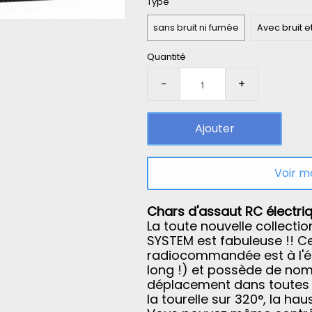
Type
sans bruit ni fumée
Avec bruit 
Quantité
−
+
Ajouter
Voir m
Chars d'assaut RC électriq
La toute nouvelle collecti
SYSTEM est fabuleuse !! C
radiocommandée est à l'éc
long !) et possède de nom
déplacement dans toutes le
la tourelle sur 320°, la ha