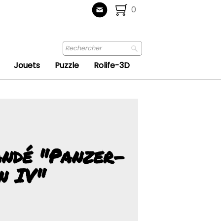
0
Jouets
Puzzle
Rolife-3D
ndé "Panzer-
n IV"