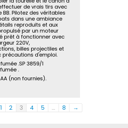
r la tourelle et le canon à
effectuer de vrais tirs avec
e BB. Pilotez des véritables
mbats dans une ambiance
étails reproduits et aux
 propulsé par un moteur
té prêt à fonctionner avec
argeur 220V,
ns, billes projectiles et
c précautions d'emploi.
 fumée .SP 3859/1
 fumée .
 AA (non fournies).
1
2
3
4
5
...
8
→