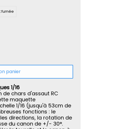
et fumée
on panier
ues 1/16
on de chars d'assaut RC
ette maquette
helle 1/16 (jusqu'à 53cm de
breuses fonctions : le
s directions, la rotation de
usse du canon de +/- 30°.