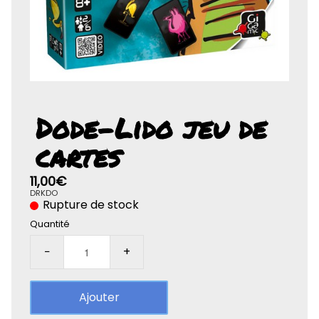
Rolife-3D
Dode-Lido jeu de
cartes
11,00€
DRKDO
Rupture de stock
Quantité
−
+
Ajouter