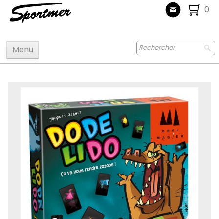
0
Menu
Accueil
Maquettes
Accastillage accessoires
Bois
Peinture
Radiocommande
Jouets
Puzzle