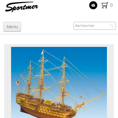
0
Menu
Accueil
Maquettes
Accastillage accessoires
Bois
Peinture
Radiocommande
Jouets
Puzzle