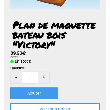
Rolife-3D
Plan de maquette
bateau bois
"Victory"
39,90€
68911
En stock
Quantité
−
+
Ajouter
Voir mon panier