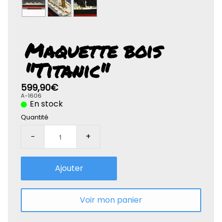
Rolife-3D
Maquette bois
"Titanic"
599,90€
A-1606
En stock
Quantité
−
+
Ajouter
Voir mon panier