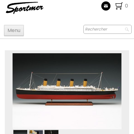
0
Menu
Accueil
Maquettes
Accastillage accessoires
Bois
Peinture
Radiocommande
Jouets
Puzzle