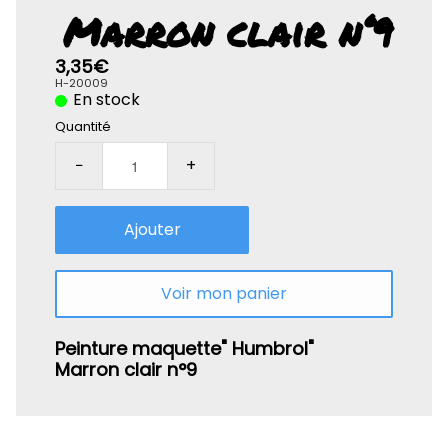
Rolife-3D
Marron clair n°9
3,35€
H-20009
En stock
Quantité
−
+
Ajouter
Voir mon panier
Peinture maquette" Humbrol"
Marron clair n°9