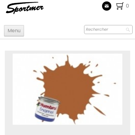
0
Menu
Accueil
Maquettes
Accastillage accessoires
Bois
Peinture
Radiocommande
Jouets
Puzzle