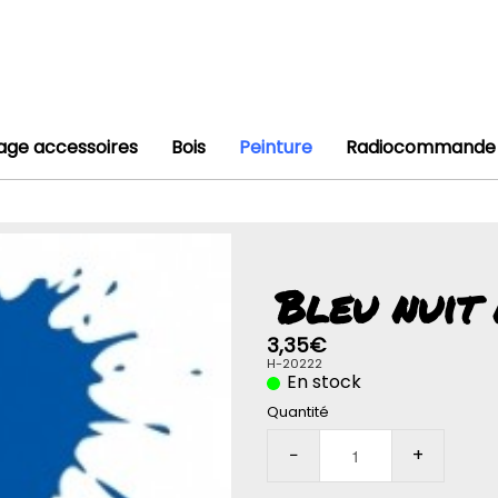
lage accessoires
Bois
Peinture
Radiocommande
Bleu nuit
3,35€
H-20222
En stock
Quantité
−
+