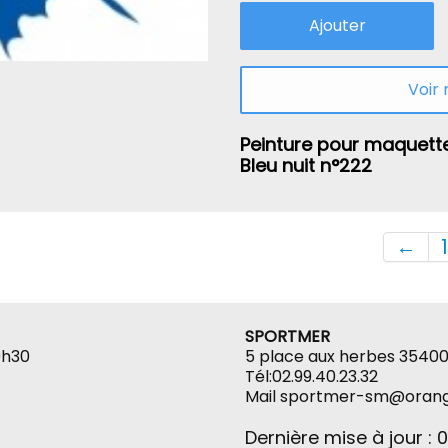
Ajouter
Voir
Peinture pour maquett
Bleu nuit n°222
←
1
SPORTMER
9h30
5 place aux herbes 35400
Tél:02.99.40.23.32
Mail sportmer-sm@orang
Dernière mise à jour : 