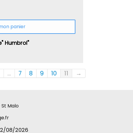
 mon panier
e" Humbrol"
...
7
8
9
10
11
→
 St Malo
e.fr
02/08
/2026