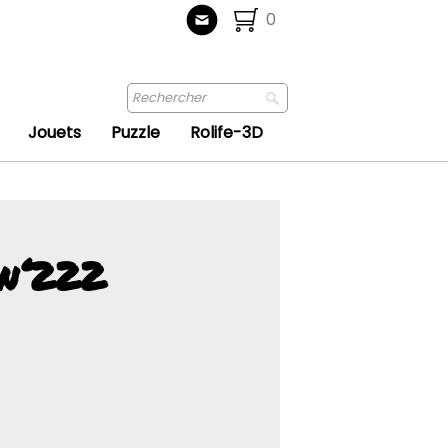
0
Jouets
Puzzle
Rolife-3D
 n°222