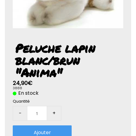
Rolife-3D
Peluche lapin
blanc/brun
"Anima"
24,90€
3888
En stock
Quantité
−
+
Ajouter