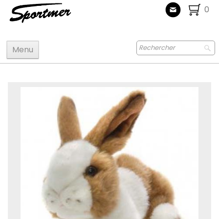
0
Menu
Accueil
Maquettes
Accastillage accessoires
Bois
Peinture
Radiocommande
Jouets
Puzzle