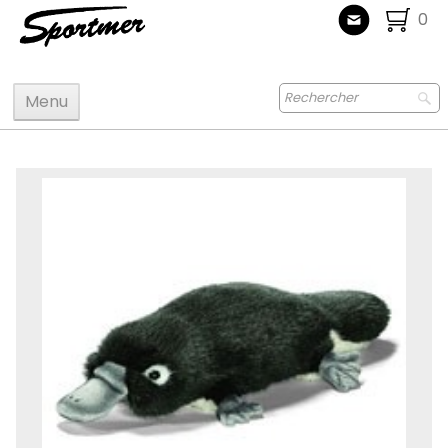
0
Menu
Accueil
Maquettes
Accastillage accessoires
Bois
Peinture
Radiocommande
Jouets
Puzzle