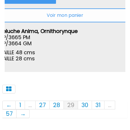
Voir mon panier
Peluche Anima, Ornithorynque
SP/3665 PM
SP/3664 GM
TAILLE 48 cms
TAILLE 28 cms
←
1
...
27
28
29
30
31
...
57
→