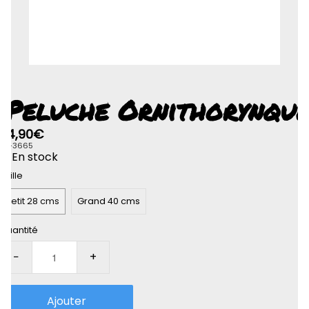
Rolife-3D
Peluche Ornithorynqu
24,90€
SP-3665
En stock
Taille
Petit 28 cms
Grand 40 cms
Quantité
−
+
Ajouter