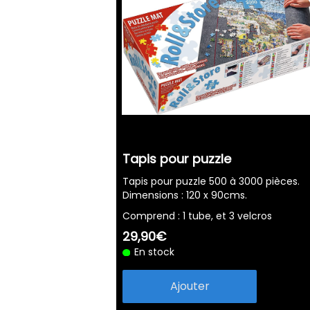
Tapis pour puzzle
Tapis pour puzzle 500 à 3000 pièces.
Dimensions : 120 x 90cms.
Comprend : 1 tube, et 3 velcros
29,90€
En stock
Ajouter