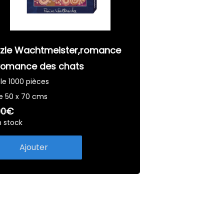
zzle Wachtmeister,romance
romance des chats
le 1000 pièces
le 50 x 70 cms
90€
n stock
Ajouter