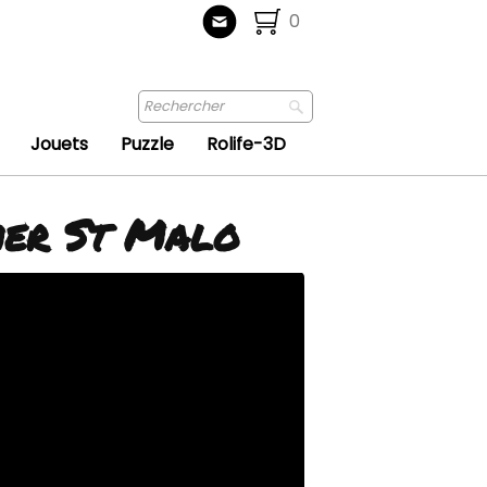
0
Jouets
Puzzle
Rolife-3D
tmer St Malo