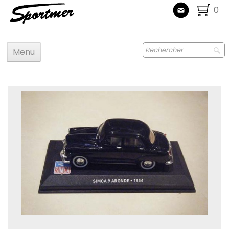
0
Menu
Accueil
Maquettes
Accastillage accessoires
Bois
Peinture
Radiocommande
Jouets
Puzzle