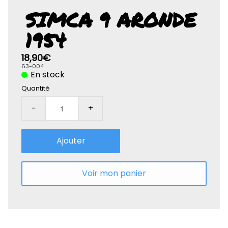
Rolife-3D
SIMCA 9 ARONDE
1954
18,90€
63-004
En stock
Quantité
−
+
Ajouter
Voir mon panier