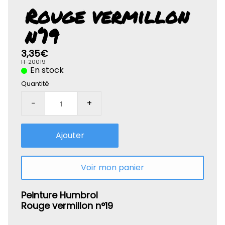
Rolife-3D
Rouge vermillon
n°19
3,35€
H-20019
En stock
Quantité
−
+
Ajouter
Voir mon panier
Peinture Humbrol
Rouge vermillon n°19