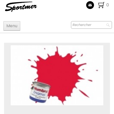
0
Menu
Accueil
Maquettes
Accastillage accessoires
Bois
Peinture
Radiocommande
Jouets
Puzzle