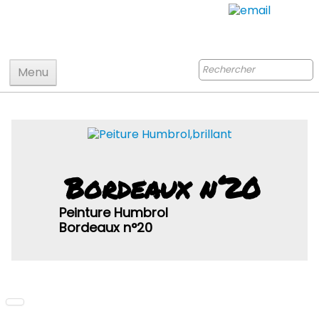
Menu
Accueil
Maquettes
Accastillage accessoires
Bordeaux n°20
Bois
Peinture Humbrol
Peinture
Bordeaux n°20
Radiocommande
Jouets
Puzzle