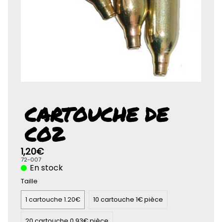
Rolife-3D
CARTOUCHE DE
CO2
1,20€
72-007
En stock
Taille
1 cartouche 1.20€
10 cartouche 1€ pièce
20 cartouche 0.93€ pièce