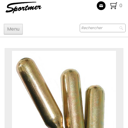
0
Menu
Accueil
Maquettes
Accastillage accessoires
Bois
Peinture
Radiocommande
Jouets
Puzzle