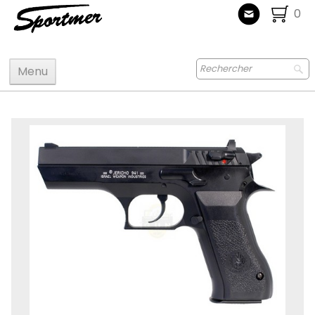
0
Menu
Accueil
Maquettes
Accastillage accessoires
Bois
Peinture
Radiocommande
Jouets
Puzzle