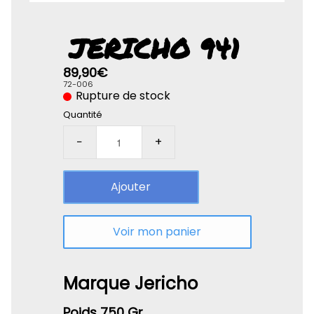
Rolife-3D
JERICHO 941
89,90€
72-006
Rupture de stock
Quantité
−
+
Ajouter
Voir mon panier
Marque Jericho
Poids 750 Gr